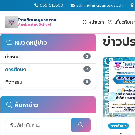
055-513600
admin@anubantak.ac.th
โรงเรียนอนุบาลตาก
หน้าแรก
เกี่ยวกับเร
Anubantak School
ข่าวปร
หมวดหมู่ข่าว
ทั้งหมด
2
การศึกษา
2
กิจกรรม
3
ค้นหาข่าว
การศึกษา