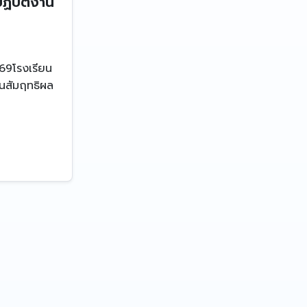
ฏิบัติงาน
569โรงเรียน
นสัมฤทธิผล