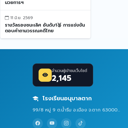
นวยการฯ
11 มิ.ย. 2569
รางวัลรองชนะเลิศ อันดับ1🥈 การแข่งขัน
ตอบคำถามวรรณคดีไทย
จำนวนผู้เข้าชมเว็บไซต์
2,145
โรงเรียนอนุบาลตาก
99/8 หมู่ 9 ต.น้ำรึม อ.เมือง จ.ตาก 63000...