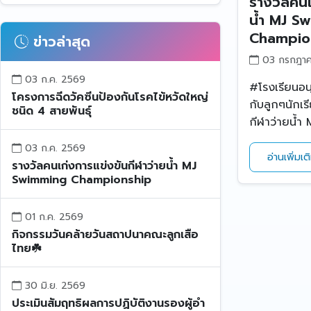
รางวัลคนเ
น้ำ MJ S
Champio
ข่าวล่าสุด
03 กรกฎา
03 ก.ค. 2569
#โรงเรียนอ
โครงการฉีดวัคซีนป้องกันโรคไข้หวัดใหญ่
กับลูกๆนักเรี
ชนิด 4 สายพันธุ์
กีฬาว่ายน้ำ
03 ก.ค. 2569
อ่านเพิ่มเ
รางวัลคนเก่งการแข่งขันกีฬาว่ายน้ำ MJ
Swimming Championship
01 ก.ค. 2569
กิจกรรมวันคล้ายวันสถาปนาคณะลูกเสือ
ไทย☘️
30 มิ.ย. 2569
ประเมินสัมฤทธิผลการปฏิบัติงานรองผู้อำ