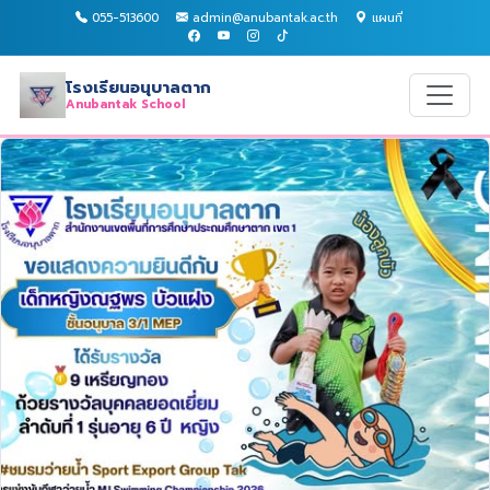
055-513600
admin@anubantak.ac.th
แผนที่
โรงเรียนอนุบาลตาก
Anubantak School