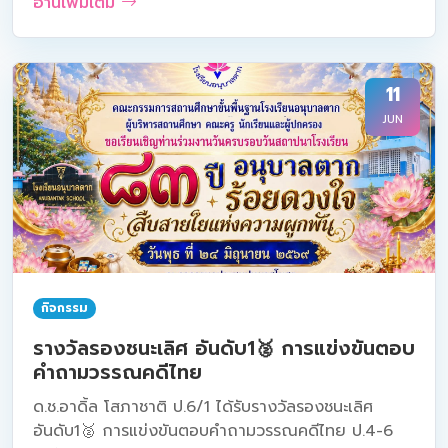
อ่านเพิ่มเติม
11
JUN
กิจกรรม
รางวัลรองชนะเลิศ อันดับ1🥈 การแข่งขันตอบ
คำถามวรรณคดีไทย
ด.ช.อาดิ้ล โสภาชาติ ป.6/1 ได้รับรางวัลรองชนะเลิศ
อันดับ1🥈 การแข่งขันตอบคำถามวรรณคดีไทย ป.4-6