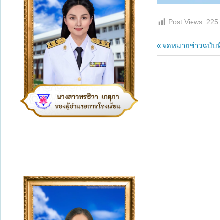
Post Views:
225
แนะแนว
Previous
จดหมายข่าวฉบับที
Post:
เรื่อง