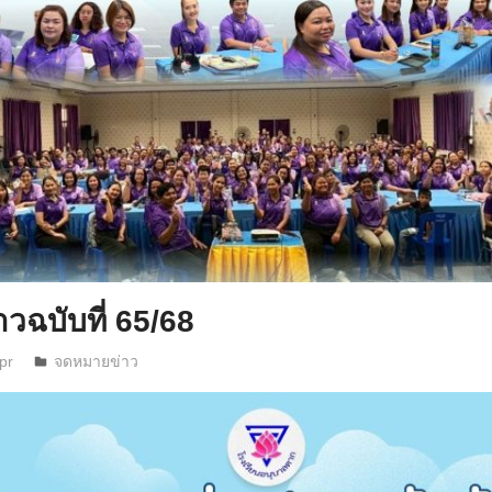
วฉบับที่ 65/68
pr
จดหมายข่าว