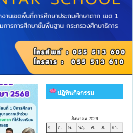
ปฏิทินกิจกรรม
สิงหาคม 2026
จ.
อ.
พ.
พฤ.
ศ.
ส.
อา.