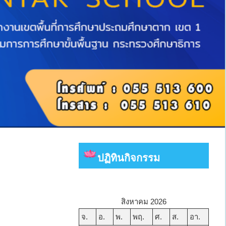
ปฏิทินกิจกรรม
สิงหาคม 2026
จ.
อ.
พ.
พฤ.
ศ.
ส.
อา.