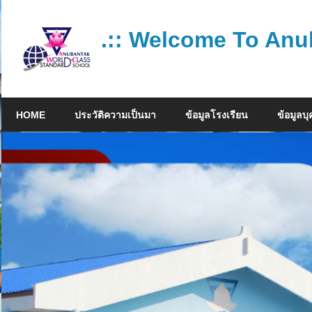
Skip
to
.:: Welcome To Anu
content
โรงเรียน
คุณภาพ
HOME
ประวัติความเป็นมา
ข้อมูลโรงเรียน
ข้อมูลบ
มาตรฐาน
สากล