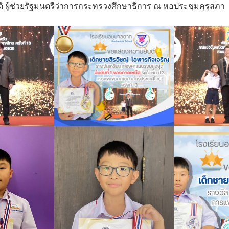
รติ ผู้ช่วยรัฐมนตรีว่าการกระทรวงศึกษาธิการ ณ หอประชุมคุรุสภา