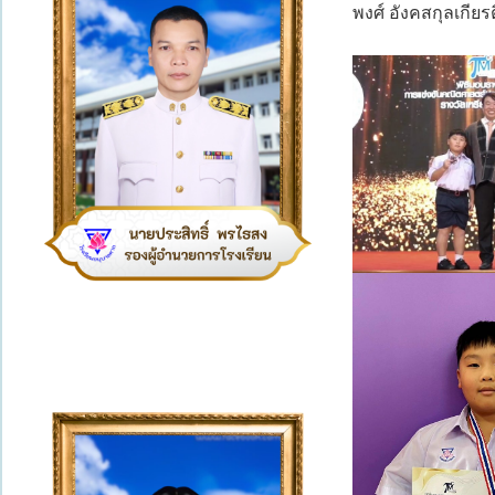
พงศ์ อังคสกุลเกีย