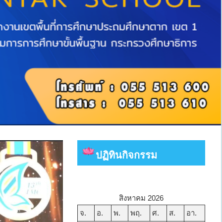
ปฏิทินกิจกรรม
สิงหาคม 2026
จ.
อ.
พ.
พฤ.
ศ.
ส.
อา.