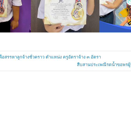
ื่อสรรหาลูกจ้างชั่วคราว ตำแหน่ง ครูอัตราจ้าง ๓ อัตรา
Next
สืบสานประเพณีรดน้ำขอพรผู
Post: