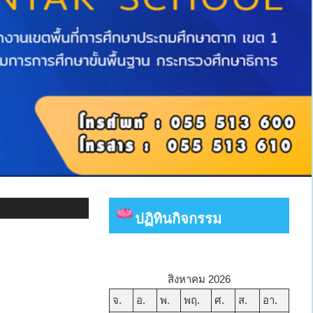
ปฏิทินกิจกรรม
ว
สิงหาคม 2026
จ.
อ.
พ.
พฤ.
ศ.
ส.
อา.