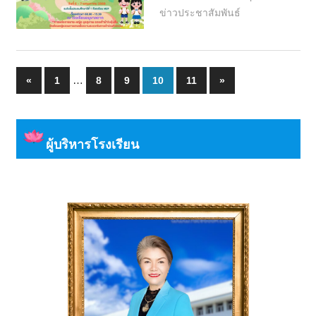
ข่าวประชาสัมพันธ์
Posts
Previous
…
Next
«
1
8
9
10
11
»
Posts
Posts
pagination
ผู้บริหารโรงเรียน