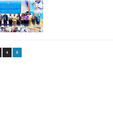
4
5
n