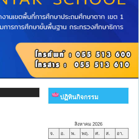
ปฏิทินกิจกรรม
ว
สิงหาคม 2026
จ.
อ.
พ.
พฤ.
ศ.
ส.
อา.