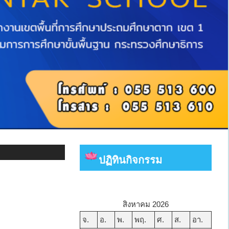
ปฏิทินกิจกรรม
ว
สิงหาคม 2026
จ.
อ.
พ.
พฤ.
ศ.
ส.
อา.