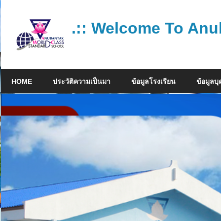
Skip
to
.:: Welcome To Anu
content
โรงเรียน
คุณภาพ
HOME
ประวัติความเป็นมา
ข้อมูลโรงเรียน
ข้อมูลบ
มาตรฐาน
สากล