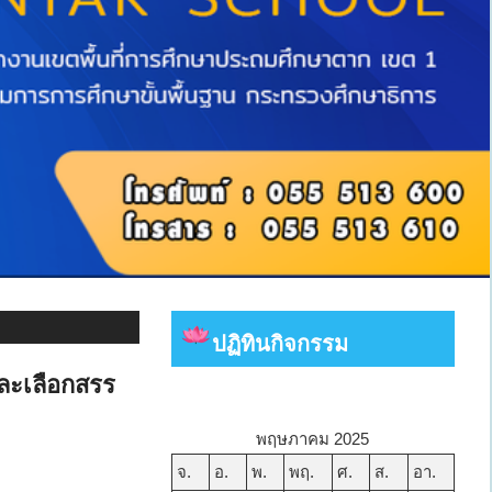
ปฏิทินกิจกรรม
ละเลือกสรร
พฤษภาคม 2025
จ.
อ.
พ.
พฤ.
ศ.
ส.
อา.